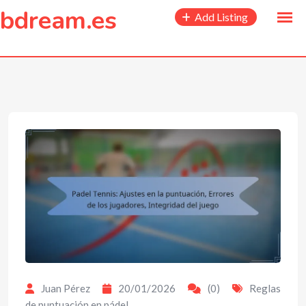
to
bdream.es
Add Listing
content
Juan Pérez
20/01/2026
(0)
Reglas
de puntuación en pádel