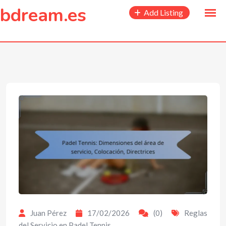
to
bdream.es
Add Listing
content
Juan Pérez
17/02/2026
(0)
Reglas
del Servicio en Padel Tennis