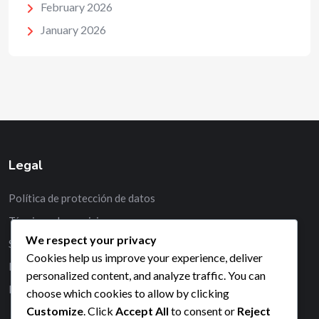
February 2026
January 2026
Legal
Política de protección de datos
Términos de servicio
We respect your privacy
Sobre nosotros
Cookies help us improve your experience, deliver
Ponte en contacto
personalized content, and analyze traffic. You can
Política de cookies
choose which cookies to allow by clicking
Customize
. Click
Accept All
to consent or
Reject