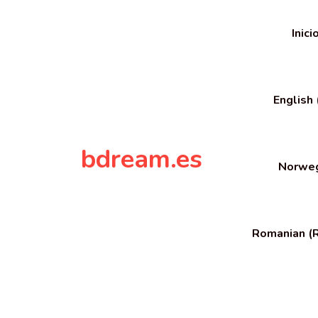
to
content
Inici
English
bdream.es
Norweg
Romanian (