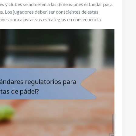
les y clubes se adhieren a las dimensiones estándar para
es. Los jugadores deben ser conscientes de estas
iones para ajustar sus estrategias en consecuencia.