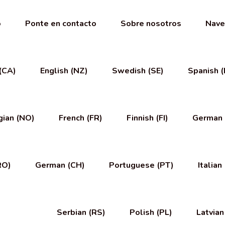
o
Ponte en contacto
Sobre nosotros
Nave
 (CA)
English (NZ)
Swedish (SE)
Spanish (
ian (NO)
French (FR)
Finnish (FI)
German 
RO)
German (CH)
Portuguese (PT)
Italian 
Serbian (RS)
Polish (PL)
Latvian