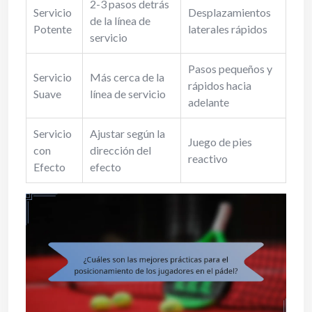
2-3 pasos detrás
Servicio
Desplazamientos
de la línea de
Potente
laterales rápidos
servicio
Pasos pequeños y
Servicio
Más cerca de la
rápidos hacia
Suave
línea de servicio
adelante
Servicio
Ajustar según la
Juego de pies
con
dirección del
reactivo
Efecto
efecto