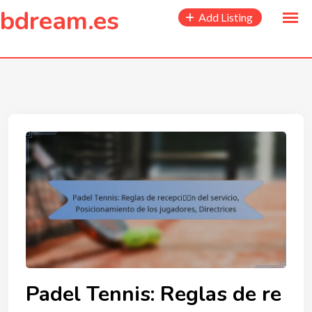
to
bdream.es
Add Listing
content
Padel Tennis: Reglas de re